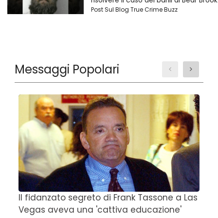
risolvere il caso dei barili di Bear Brook
Post Sul Blog True Crime Buzz
Messaggi Popolari
Il fidanzato segreto di Frank Tassone a Las
D
Vegas aveva una 'cattiva educazione'
r