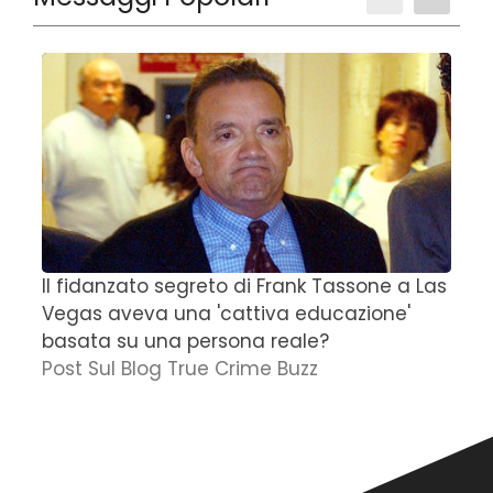
Il fidanzato segreto di Frank Tassone a Las
D
Vegas aveva una 'cattiva educazione'
r
basata su una persona reale?
f
Post Sul Blog True Crime Buzz
'
N