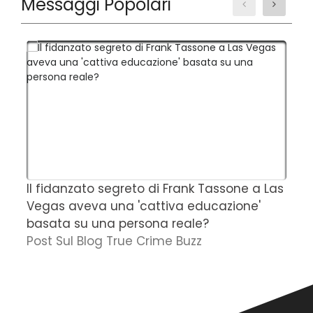
Messaggi Popolari
Il fidanzato segreto di Frank Tassone a Las
D
Vegas aveva una 'cattiva educazione'
r
basata su una persona reale?
f
Post Sul Blog True Crime Buzz
'
N