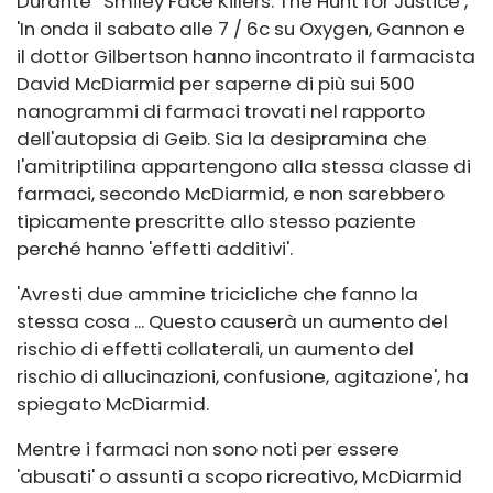
Durante '
Smiley Face Killers: The Hunt for Justice
,
'In onda il sabato alle 7 / 6c su Oxygen, Gannon e
il dottor Gilbertson hanno incontrato il farmacista
David McDiarmid per saperne di più sui 500
nanogrammi di farmaci trovati nel rapporto
dell'autopsia di Geib. Sia la desipramina che
l'amitriptilina appartengono alla stessa classe di
farmaci, secondo McDiarmid, e non sarebbero
tipicamente prescritte allo stesso paziente
perché hanno 'effetti additivi'.
'Avresti due ammine tricicliche che fanno la
stessa cosa ... Questo causerà un aumento del
rischio di effetti collaterali, un aumento del
rischio di allucinazioni, confusione, agitazione', ha
spiegato McDiarmid.
Mentre i farmaci non sono noti per essere
'abusati' o assunti a scopo ricreativo, McDiarmid