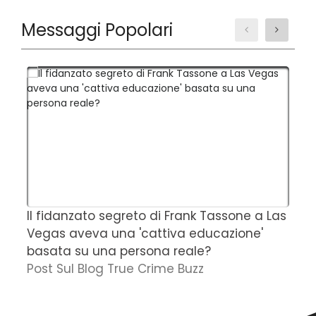
Messaggi Popolari
Il fidanzato segreto di Frank Tassone a Las
D
Vegas aveva una 'cattiva educazione'
r
basata su una persona reale?
f
Post Sul Blog True Crime Buzz
'
N