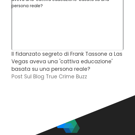
Il fidanzato segreto di Frank Tassone a Las
D
Vegas aveva una 'cattiva educazione'
r
basata su una persona reale?
f
Post Sul Blog True Crime Buzz
'
N