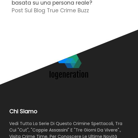
basata su una persona reale?
f
Post Sul Blog True Crime Buzz
'
N
Chi Siamo
Vedi Tutta La Serie Di Questo Crimine Spettacoli, Tra
Cui "Cut", "Coppie Assassini" E "Tre Giorni Da Vivere".,
Visita Crime Time, Per Conoscere Le Ultime Novità