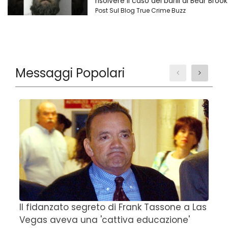
risolvere il caso dei barili di Bear Brook
Post Sul Blog True Crime Buzz
Messaggi Popolari
Il fidanzato segreto di Frank Tassone a Las
D
Vegas aveva una 'cattiva educazione'
r