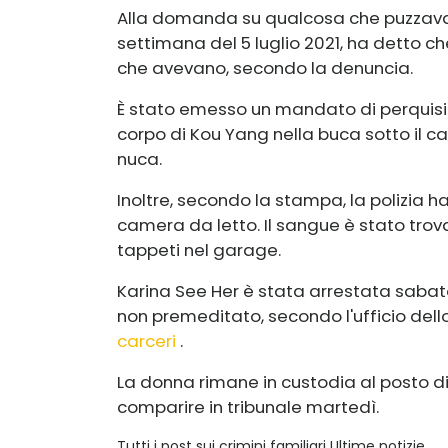
Alla domanda su qualcosa che puzzava d
settimana del 5 luglio 2021, ha detto c
che avevano, secondo la denuncia.
È stato emesso un mandato di perquisi
corpo di Kou Yang nella buca sotto il c
nuca.
Inoltre, secondo la stampa, la polizia h
camera da letto. Il sangue è stato trova
tappeti nel garage.
Karina See Her è stata arrestata sabat
non premeditato, secondo l'ufficio del
carceri
.
La donna rimane in custodia al posto di 
comparire in tribunale martedì.
Tutti i post sui crimini familiari Ultime notizie