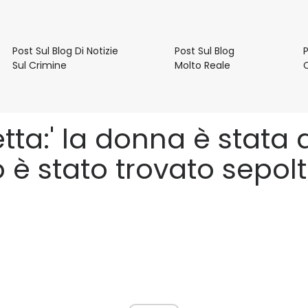
e
Post Sul Blog Di Notizie
Post Sul Blog
P
Post
Post
Sul Crimine
Molto Reale
Sul
Sul
Blog
Blog
Di
Molto
Notizie
Reale
a:' la donna è stata a
Sul
Crimine
 è stato trovato sepolt