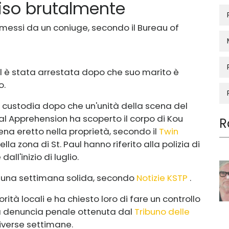
iso brutalmente
ommessi da un coniuge, secondo il Bureau of
ul è stata arrestata dopo che suo marito è
o.
in custodia dopo che un'unità della scena del
al Apprehension ha scoperto il corpo di Kou
R
na eretto nella proprietà, secondo il
Twin
nella zona di St. Paul hanno riferito alla polizia di
all'inizio di luglio.
r una settimana solida, secondo
Notizie KSTP
.
rità locali e ha chiesto loro di fare un controllo
a denuncia penale ottenuta dal
Tribuno delle
iverse settimane.