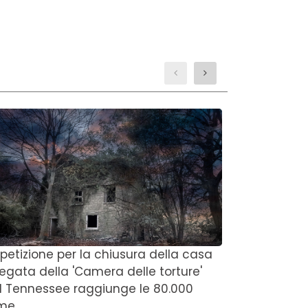
 petizione per la chiusura della casa
'Penso che s
regata della 'Camera delle torture'
del Michiga
l Tennessee raggiunge le 80.000
degli anni 
rme
della figli