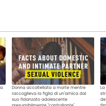
 a
Donna accoltellata a morte mentre
La
raccoglieva la figlia di un'amica dal
st
suo fidanzato adolescente
de
presumibilmente 'controllante'.
fi