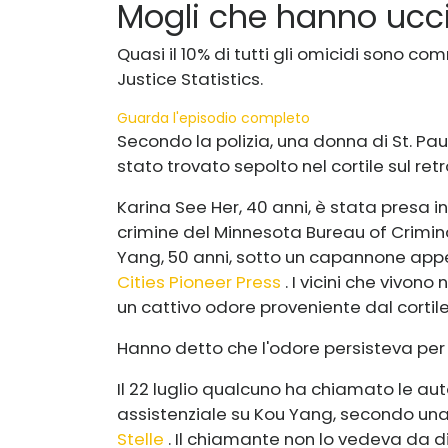
Mogli che hanno ucc
Quasi il 10% di tutti gli omicidi sono c
Justice Statistics.
Guarda l'episodio completo
Secondo la polizia, una donna di St. Pa
stato trovato sepolto nel cortile sul retr
Karina See Her, 40 anni, è stata presa 
crimine del Minnesota Bureau of Crimin
Yang, 50 anni, sotto un capannone appe
Cities Pioneer Press
. I vicini che vivono 
un cattivo odore proveniente dal cortile d
Hanno detto che l'odore persisteva pe
Il 22 luglio qualcuno ha chiamato le auto
assistenziale su Kou Yang, secondo un
Stelle
. Il chiamante non lo vedeva da d