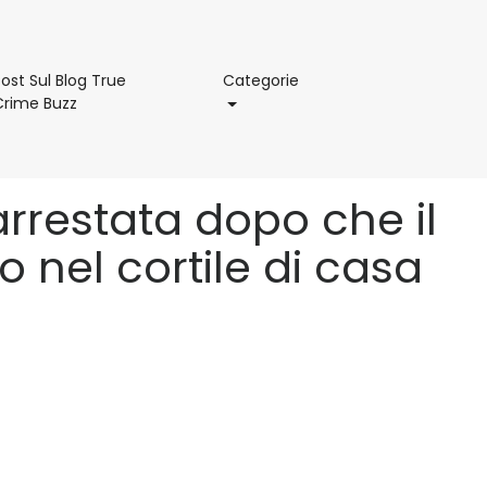
Categorie
ost Sul Blog True
Categorie
Post
Crime Buzz
Sul
Blog
True
Crime
rrestata dopo che il
Buzz
o nel cortile di casa