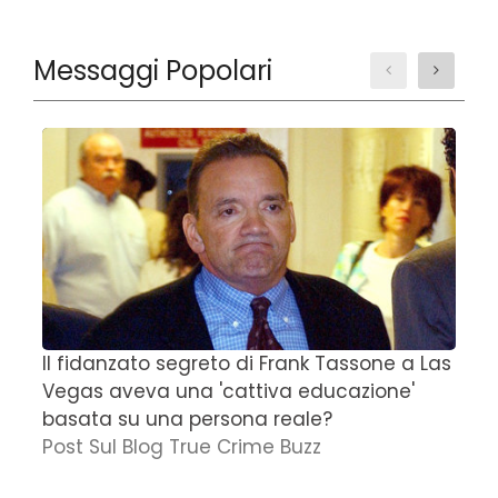
Messaggi Popolari
Il fidanzato segreto di Frank Tassone a Las
D
Vegas aveva una 'cattiva educazione'
r
basata su una persona reale?
f
Post Sul Blog True Crime Buzz
'
N