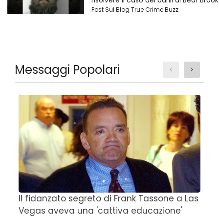
risolvere il caso dei barili di Bear Brook
Post Sul Blog True Crime Buzz
Messaggi Popolari
Il fidanzato segreto di Frank Tassone a Las
D
Vegas aveva una 'cattiva educazione'
r