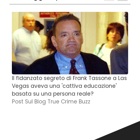
Il fidanzato segreto di Frank Tassone a Las
D
Vegas aveva una 'cattiva educazione'
r
basata su una persona reale?
f
Post Sul Blog True Crime Buzz
'
N