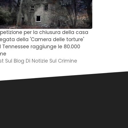
 petizione per la chiusura della casa
'Penso che s
regata della 'Camera delle torture'
del Michiga
l Tennessee raggiunge le 80.000
degli anni 
rme
della figli
st Sul Blog Di Notizie Sul Crimine
Post Sul Blo