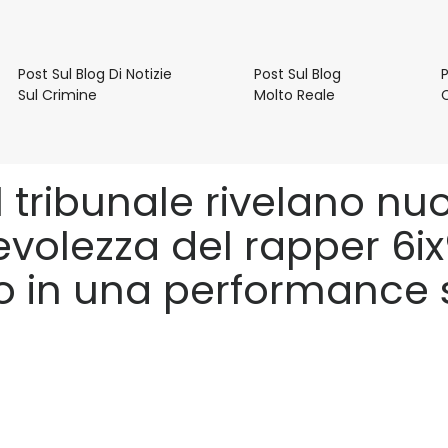
e
Post Sul Blog Di Notizie
Post Sul Blog
P
Post
Post
Sul Crimine
Molto Reale
Sul
Sul
Blog
Blog
Di
Molto
Notizie
Reale
 tribunale rivelano nuov
Sul
Crimine
volezza del rapper 6ix9i
 in una performance 