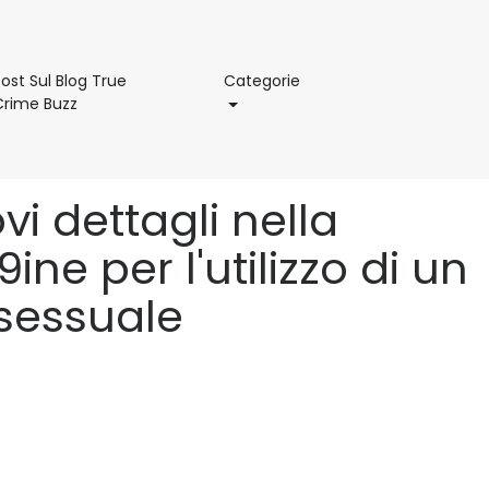
Categorie
ost Sul Blog True
Categorie
Post
Crime Buzz
Sul
Blog
True
Crime
i dettagli nella
Buzz
ne per l'utilizzo di un
sessuale