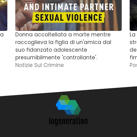
 a
Donna accoltellata a morte mentre
La
raccoglieva la figlia di un'amica dal
st
suo fidanzato adolescente
de
presumibilmente 'controllante'.
fi
Notizie Sul Crimine
Po