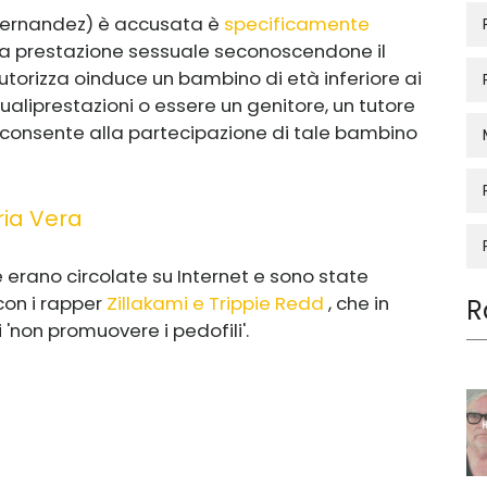
 Hernandez) è accusata è
specificamente
na prestazione sessuale se
conoscendone il
utorizza o
induce un bambino di età inferiore ai
uali
prestazioni o essere un genitore, un tutore
consente alla partecipazione di tale bambino
ria Vera
e erano circolate su Internet e sono state
con i rapper
Zillakami e Trippie Redd
, che in
R
'non promuovere i pedofili'.