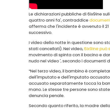
Le dichiarazioni pubbliche di 6ix9ine sul
quattro anni fa', contraddice
documenti 
afferma che l'incidente è avvenuto il 21 
successivo.
I video della notte in questione sono st
stati cancellati). Nei video,
6ix9ine può 
movimento di spinta con il bacino e dan
nudo nel video ', secondo i documenti de
“Nel terzo video, il bambino è complet
dell'imputato e dell'imputato accusa
accusato separatamente tocca la bamb
mano. Le stesse tre persone sono state os
denuncia penale.
Secondo quanto riferito, la madre della 