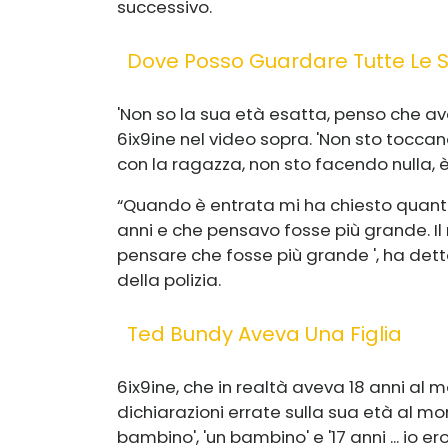
successivo.
Dove Posso Guardare Tutte Le S
'Non so la sua età esatta, penso che av
6ix9ine nel video sopra. 'Non sto tocca
con la ragazza, non sto facendo nulla, 
“Quando è entrata mi ha chiesto quanti 
anni e che pensavo fosse più grande. Il
pensare che fosse più grande ', ha detto
della polizia.
Ted Bundy Aveva Una Figlia
6ix9ine, che in realtà aveva 18 anni al 
dichiarazioni errate sulla sua età al m
bambino', 'un bambino' e '17 anni ... io e