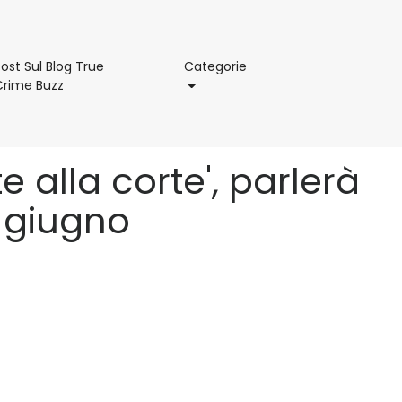
Categorie
ost Sul Blog True
Categorie
Post
Crime Buzz
Sul
Blog
True
Crime
e alla corte', parlerà
Buzz
a giugno