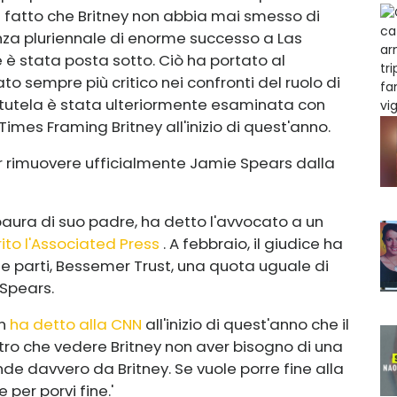
l fatto che Britney non abbia mai smesso di
enza pluriennale di enorme successo a Las
e è stata posta sotto. Ciò ha portato al
o sempre più critico nei confronti del ruolo di
La tutela è stata ulteriormente esaminata con
imes Framing Britney all'inizio di quest'anno.
 rimuovere ufficialmente Jamie Spears dalla
paura di suo padre, ha detto l'avvocato a un
rito l'Associated Press
. A febbraio, il giudice ha
rze parti, Bessemer Trust, una quota uguale di
 Spears.
n
ha detto alla CNN
all'inizio di quest'anno che il
tro che vedere Britney non aver bisogno di una
nde davvero da Britney. Se vuole porre fine alla
per porvi fine.'