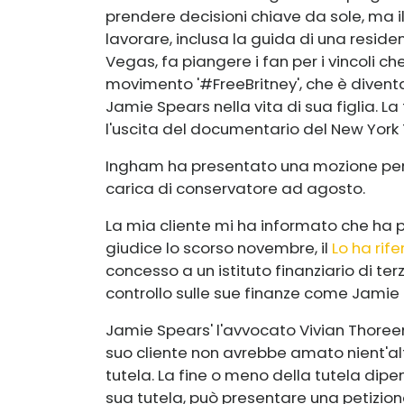
prendere decisioni chiave da sole, ma i
lavorare, inclusa la guida di una resid
Vegas, fa piangere i fan per i vincoli ch
movimento '#FreeBritney', che è diventat
Jamie Spears nella vita di sua figlia. 
l'uscita del documentario del New York T
Ingham ha presentato una mozione per
carica di conservatore ad agosto.
La mia cliente mi ha informato che ha 
giudice lo scorso novembre, il
Lo ha rife
concesso a un istituto finanziario di te
controllo sulle sue finanze come Jamie
Jamie Spears'
l'avvocato Vivian Thoree
suo cliente non avrebbe amato nient'al
tutela. La fine o meno della tutela dipe
sua tutela, può presentare una petizione 