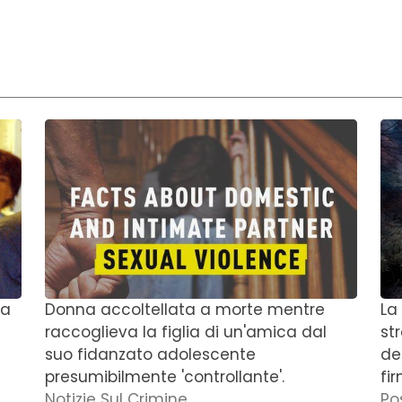
 a
Donna accoltellata a morte mentre
La
raccoglieva la figlia di un'amica dal
st
suo fidanzato adolescente
de
presumibilmente 'controllante'.
fi
Notizie Sul Crimine
Po