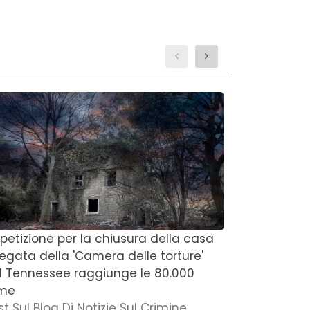
 petizione per la chiusura della casa
'Penso che s
regata della 'Camera delle torture'
del Michiga
l Tennessee raggiunge le 80.000
degli anni 
rme
della figli
st Sul Blog Di Notizie Sul Crimine
Post Sul Blo