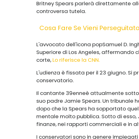
Britney Spears
parlerà direttamente al
controversa tutela.
Cosa Fare Se Vieni Perseguitat
L'avvocato dell'icona pop
Samuel D. Ingh
Superiore di Los Angeles, affermando ch
corte,
Lo riferisce la CNN.
L'udienza è fissata per il 23 giugno. Si 
conservatorio.
Il cantante 39enne
è attualmente sotto 
suo padre Jamie Spears. Un tribunale ha
dopo che la Spears ha sopportato quell
mentale molto pubblica. Sotto di esso, 
finanze, nei rapporti commerciali e in alt
I conservatori sono in genere impiegati