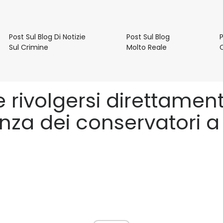
e
Post Sul Blog Di Notizie
Post Sul Blog
P
Post
Post
Sul Crimine
Molto Reale
Sul
Sul
Blog
Blog
Di
Molto
Notizie
Reale
 rivolgersi direttament
Sul
Crimine
enza dei conservatori 