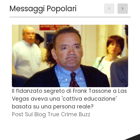
Messaggi Popolari
Il fidanzato segreto di Frank Tassone a Las
D
Vegas aveva una 'cattiva educazione'
r
basata su una persona reale?
f
Post Sul Blog True Crime Buzz
'
N