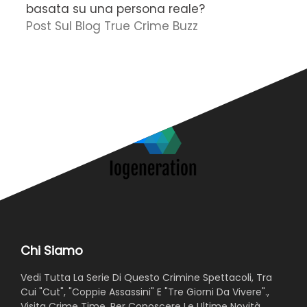
basata su una persona reale?
f
Post Sul Blog True Crime Buzz
'
N
Chi Siamo
Vedi Tutta La Serie Di Questo Crimine Spettacoli, Tra
Cui "Cut", "Coppie Assassini" E "Tre Giorni Da Vivere".,
Visita Crime Time, Per Conoscere Le Ultime Novità