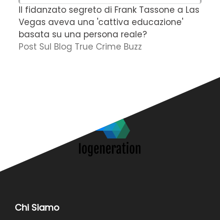
Il fidanzato segreto di Frank Tassone a Las
D
Vegas aveva una 'cattiva educazione'
r
basata su una persona reale?
f
Post Sul Blog True Crime Buzz
'
N
Chi Siamo