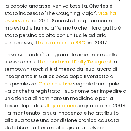
la coppia andasse, veniva tossita. Charles è
stato indossato 'The Coughing Major',
VICE ha
osservato
nel 2016. Sono stati regolarmente
molestati e hanno affermato che il loro gatto è
stato persino colpito con un fucile ad aria
compressa, il
Lo ha riferito la BBC
nel 2007.
L'esercito ordinò a Ingram di dimettersi quello
stesso anno, il
Lo riportava il Daily Telegraph
al
tempo.
Whittock si è dimesso dal suo lavoro di
insegnante in Galles poco dopo il verdetto di
colpevolezza,
Chronicle Live
segnalato in aprile.
Ha anche
ha registrato il suo nome per impedire a
un'azienda di nominare un medicinale per la
tosse dopo di lui,
Il guardiano
segnalato nel 2003.
Ha mantenuto la sua innocenza e ha attribuito
alla sua tosse una condizione cronica causata
da
febbre da fieno e allergia alla polvere.