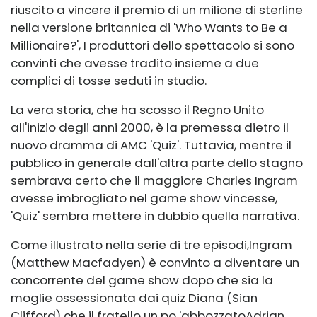
riuscito a vincere il premio di un milione di sterline
nella versione britannica di 'Who Wants to Be a
Millionaire?', I produttori dello spettacolo si sono
convinti che avesse tradito insieme a due
complici di tosse seduti in studio.
La vera storia, che ha scosso il Regno Unito
all'inizio degli anni 2000, è la premessa dietro il
nuovo dramma di AMC 'Quiz'. Tuttavia, mentre il
pubblico in generale dall'altra parte dello stagno
sembrava certo che il maggiore Charles Ingram
avesse imbrogliato nel game show vincesse,
'Quiz' sembra mettere in dubbio quella narrativa.
Come illustrato nella serie di tre episodi,
Ingram
(Matthew Macfadyen) è convinto a diventare un
concorrente del game show dopo che sia la
moglie ossessionata dai quiz Diana (Sian
Clifford) che il fratello un po 'abbozzato
Adrian