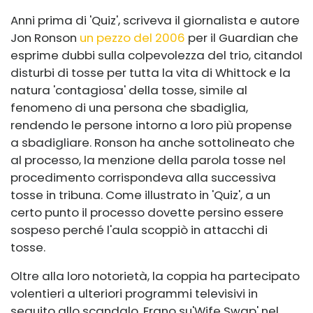
Anni prima di 'Quiz', scriveva il giornalista e autore
Jon Ronson
un pezzo del 2006
per il Guardian che
esprime dubbi sulla colpevolezza del trio, citando
I
disturbi di tosse per tutta la vita di Whittock e la
natura 'contagiosa' della tosse, simile al
fenomeno di una persona che sbadiglia,
rendendo le persone intorno a loro più propense
a sbadigliare. Ronson ha anche sottolineato che
al processo, la menzione della parola tosse nel
procedimento corrispondeva alla successiva
tosse in tribuna. Come illustrato in 'Quiz', a un
certo punto il processo dovette persino essere
sospeso perché l'aula scoppiò in attacchi di
tosse.
Oltre alla loro notorietà, la coppia ha partecipato
volentieri a ulteriori programmi televisivi in ​​
seguito allo scandalo. Erano su
'Wife Swap' nel