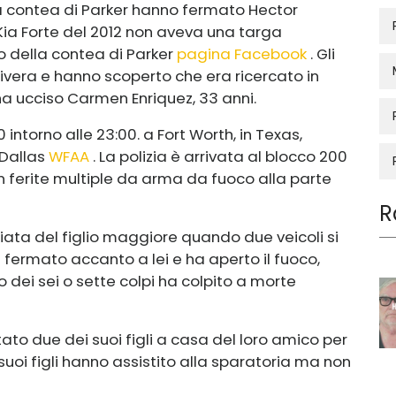
ella contea di Parker hanno fermato Hector
 Kia Forte del 2012 non aveva una targa
fo della contea di Parker
pagina Facebook
. Gli
Rivera e hanno scoperto che era ricercato in
ha ucciso Carmen Enriquez, 33 anni.
 intorno alle 23:00. a Fort Worth, in Texas,
 Dallas
WFAA
. La polizia è arrivata al blocco 200
n ferite multiple da arma da fuoco alla parte
R
iata del figlio maggiore quando due veicoli si
è fermato accanto a lei e ha aperto il fuoco,
o dei sei o sette colpi ha colpito a morte
o due dei suoi figli a casa del loro amico per
suoi figli hanno assistito alla sparatoria ma non