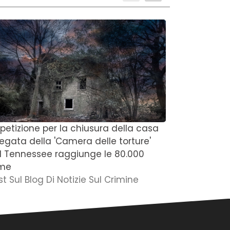
 petizione per la chiusura della casa
'Penso che s
regata della 'Camera delle torture'
del Michiga
l Tennessee raggiunge le 80.000
degli anni 
rme
della figli
st Sul Blog Di Notizie Sul Crimine
Post Sul Blo