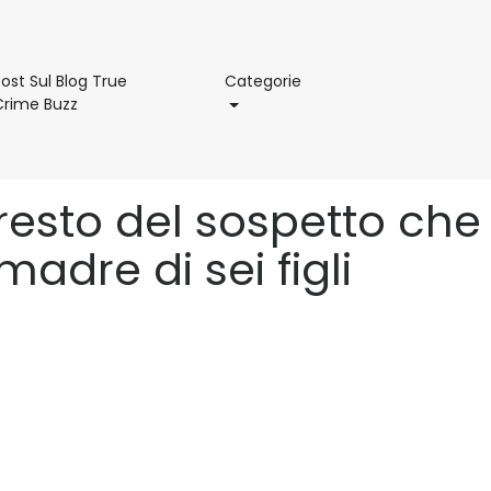
Categorie
ost Sul Blog True
Categorie
Post
Crime Buzz
Sul
Blog
True
Crime
rresto del sospetto che
Buzz
adre di sei figli