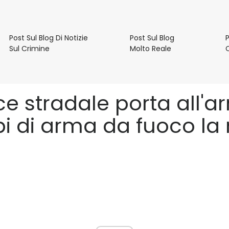
e
Post Sul Blog Di Notizie
Post Sul Blog
P
Post
Post
Sul Crimine
Molto Reale
Sul
Sul
Blog
Blog
Di
Molto
Notizie
Reale
ce stradale porta all'a
Sul
Crimine
i di arma da fuoco la m