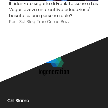
Il fidanzato segreto di Frank Tassone a Las
D
Vegas aveva una 'cattiva educazione'
r
basata su una persona reale?
f
Post Sul Blog True Crime Buzz
'
N
Chi Siamo