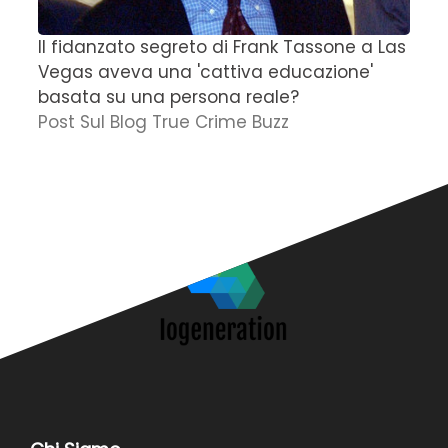
Il fidanzato segreto di Frank Tassone a Las
D
Vegas aveva una 'cattiva educazione'
r
basata su una persona reale?
f
Post Sul Blog True Crime Buzz
'
N