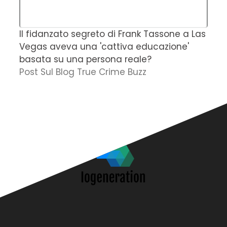
Il fidanzato segreto di Frank Tassone a Las
D
Vegas aveva una 'cattiva educazione'
r
basata su una persona reale?
f
Post Sul Blog True Crime Buzz
'
N