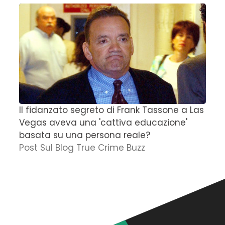
Il fidanzato segreto di Frank Tassone a Las
D
Vegas aveva una 'cattiva educazione'
r
basata su una persona reale?
f
Post Sul Blog True Crime Buzz
'
N