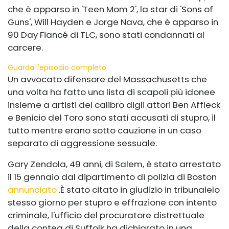
che è apparso in 'Teen Mom 2', la star di 'Sons of
Guns', Will Hayden e Jorge Nava, che è apparso in
90 Day Fiancé di TLC, sono stati condannati al
carcere.
Guarda l'episodio completo
Un avvocato difensore del Massachusetts che
una volta ha fatto una lista di scapoli più idonee
insieme a artisti del calibro di
gli attori Ben Affleck
e Benicio del Toro sono stati accusati di stupro, il
tutto mentre erano sotto cauzione in un caso
separato di aggressione sessuale.
Gary Zendola, 49 anni, di Salem, è stato arrestato
il 15 gennaio dal dipartimento di polizia di Boston
annunciato
.
È stato citato in giudizio in tribunale
lo
stesso giorno
per stupro e effrazione con intento
criminale, l'ufficio del procuratore distrettuale
della contea di Suffolk ha dichiarato in una