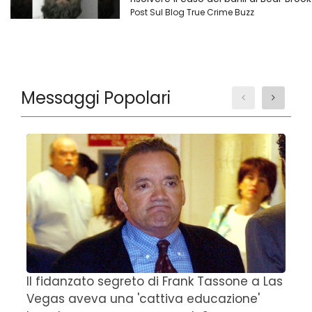
Post Sul Blog True Crime Buzz
Messaggi Popolari
Il fidanzato segreto di Frank Tassone a Las
D
Vegas aveva una 'cattiva educazione'
r