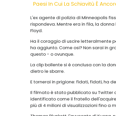
Paesi In Cui La Schiavitù È Anco
L'ex agente di polizia di Minneapolis fi
rispondeva. Mentre era in fila, la donn
Floyd.
Ha il coraggio di uscire letteralment
ha aggiunto. Come osi? Non sarai in g
questo - o ovunque.
La clip bollente si è conclusa con la 
dietro le sbarre.
E tornerai in prigione: fidati, fidati, ha de
Il filmato è stato pubblicato su Twitter
identificato come il fratello dell'acqui
più di 4 milioni di visualizzazioni fino a 
Thomas Plunkett, l'avvocato di Kueng,