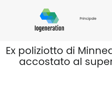
Principal
Principale
Ex poliziotto di Minn
accostato al supe