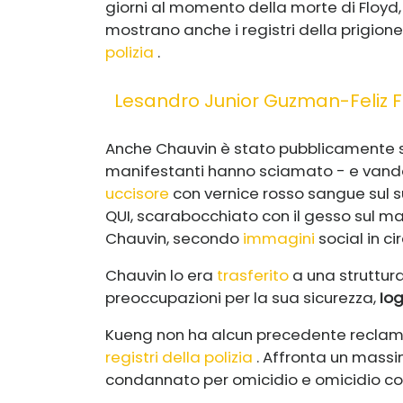
giorni al momento della morte di Floyd,
mostrano anche i registri della prigio
polizia
.
Lesandro Junior Guzman-Feliz F
Anche Chauvin è stato pubblicamente s
manifestanti hanno sciamato - e vandal
uccisore
con vernice rosso sangue sul 
QUI, scarabocchiato con il gesso sul m
Chauvin, secondo
immagini
social in ci
Chauvin lo era
trasferito
a una struttur
preoccupazioni per la sua sicurezza,
Io
Kueng non ha alcun precedente reclamo
registri della polizia
. Affronta un mass
condannato per omicidio e omicidio col