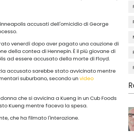
Minneapolis accusati dell'omicidio di
George
rocesso.
iberato venerdì dopo aver pagato una cauzione di
one della contea di Hennepin. È il più giovane di
olis ad essere accusato della morte di Floyd.
polizia accusato sarebbe stato avvicinato mentre
alimentari suburbano, secondo un
video
R
na donna che si avvicina a Kueng in un Cub Foods
isto Kueng mentre faceva la spesa.
te, che ha filmato l'interazione.