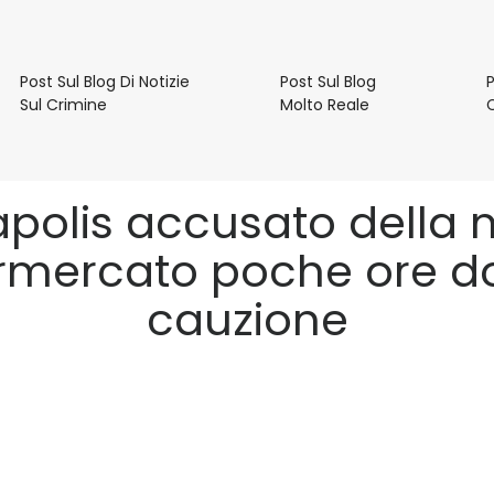
e
Post Sul Blog Di Notizie
Post Sul Blog
P
Post
Post
Sul Crimine
Molto Reale
Sul
Sul
Blog
Blog
Di
Molto
Notizie
Reale
eapolis accusato della
Sul
Crimine
rmercato poche ore d
cauzione