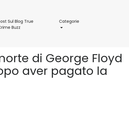
Categorie
ost Sul Blog True
Categorie
Post
Crime Buzz
Sul
Blog
True
Crime
 morte di George Floyd
Buzz
opo aver pagato la