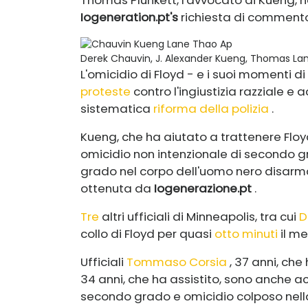
Iogeneration.pt's
richiesta di commento
Derek Chauvin, J. Alexander Kueng, Thomas La
L'omicidio di Floyd - e i suoi momenti di
proteste
contro l'ingiustizia razziale e
sistematica
riforma della polizia
.
Kueng, che ha aiutato a trattenere Flo
omicidio non intenzionale di secondo 
grado nel corpo dell'uomo nero disar
ottenuta da
Iogenerazione.pt
.
Tre
altri ufficiali di Minneapolis, tra cui
D
collo di Floyd per quasi
otto minuti
il me
Ufficiali
Tommaso Corsia
, 37 anni, che
34 anni, che ha assistito, sono anche 
secondo grado e omicidio colposo nella