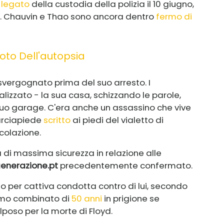
legato
della custodia della polizia il 10 giugno,
ne. Chauvin e Thao sono ancora dentro
fermo di
oto Dell'autopsia
vergognato prima del suo arresto. I
izzato - la sua casa, schizzando le parole,
suo garage. C'era anche un assassino che vive
arciapiede
scritto
ai piedi del vialetto di
rcolazione.
a di massima sicurezza in relazione alle
generazione.pt
precedentemente confermato.
 per cattiva condotta contro di lui, secondo
imo combinato di
50 anni
in prigione se
poso per la morte di Floyd.