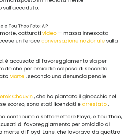
 sull'accaduto.
ne e Tou Thao
Foto: A.P
 morte, catturati
video
— massa innescata
 accese un feroce
conversazione nazionale
sulla
yd, è accusato di favoreggiamento sia per
grado che per omicidio colposo di secondo
mato
Morte
, secondo una denuncia penale
erek Chauvin
, che ha piantato il ginocchio nel
se scorso, sono stati licenziati e
arrestato
.
 ha contribuito a sottomettere Floyd, e Tou Thao,
accusati di favoreggiamento per omicidio di
 morte di Floyd. Lane, che lavorava da quattro